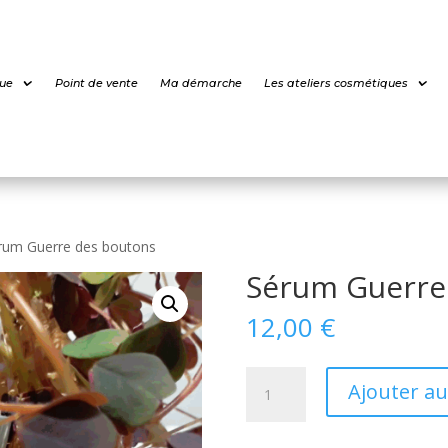
ue
Point de vente
Ma démarche
Les ateliers cosmétiques
rum Guerre des boutons
Sérum Guerre
12,00
€
quantité
Ajouter au
de
Sérum
Guerre