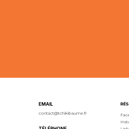
EMAIL
R
É
S
contact@tchikibaume.fr
Fac
Ins
TÉLÉPHONE
Link