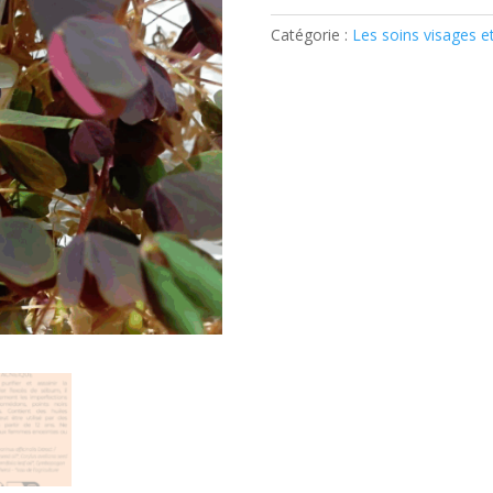
des
Catégorie :
Les soins visages 
boutons