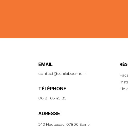
EMAIL
R
É
S
contact@tchikibaume.fr
Fac
Ins
TÉLÉPHONE
Link
06 81 66 45 85
ADRESSE
540 Hautussac, 07800 Saint-