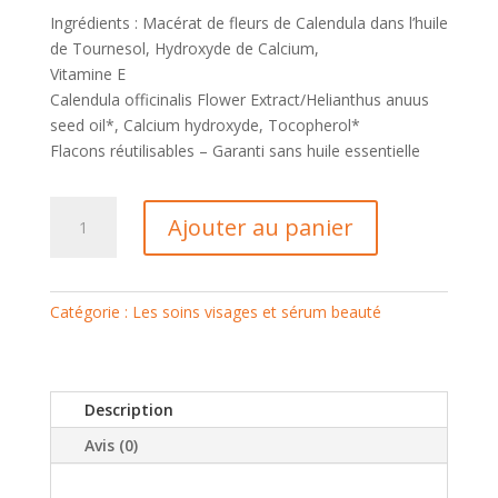
Ingrédients : Macérat de fleurs de Calendula dans l’huile
de Tournesol, Hydroxyde de Calcium,
Vitamine E
Calendula officinalis Flower Extract/Helianthus anuus
seed oil*, Calcium hydroxyde, Tocopherol*
Flacons réutilisables – Garanti sans huile essentielle
quantité
Ajouter au panier
de
Lait
« Douceur
Intense »
Catégorie :
Les soins visages et sérum beauté
(Calendula)
Description
Avis (0)