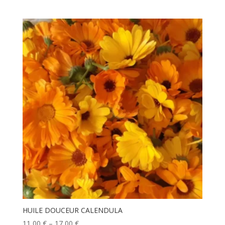
HUILE DOUCEUR CALENDULA
11,00
€
–
17,00
€