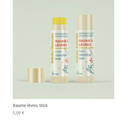
Baume lèvres Stick
5,00
€