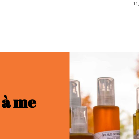
11
 à me