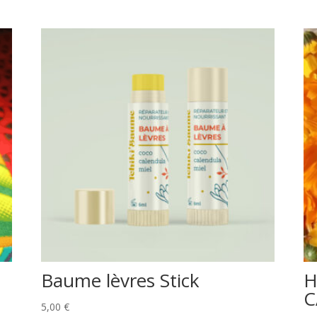
Baume lèvres Stick
H
C
5,00
€