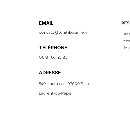
EMAIL
R
É
S
contact@tchikibaume.fr
Fac
Ins
TÉLÉPHONE
Link
06 81 66 45 85
ADRESSE
540 Hautussac, 07800 Saint-
Laurent-du-Pape