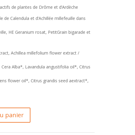
actifs de plantes de Drôme et d’Ardèche
e de Calendula et d’Achillée millefeuille dans
eille, HE Geranium rosat, PetitGrain bigarade et
tract, Achillea millefolium flower extract /
, Cera Alba*, Lavandula angustifolia oil*, Citrus
ens flower oil*, Citrus grandis seed aextract*,
au panier