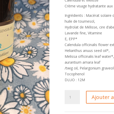
Calendula et Mélisse
Crème visage hydratante aux 
Ingrédients : Macérat solaire d
huile de tournesol,
Hydrolat de Mélisse, cire d’ab
Lavande fine, Vitamine
E, EPP*
Calendula officinalis flower ex
Helianthus anuus seed oil*,
Melissa officinalis leaf water*
aurantium amara leaf
/twig oil, Pelargonium graveol
Tocophenol
DLUO : 12M
quantité
Ajouter 
de
Crème
visage