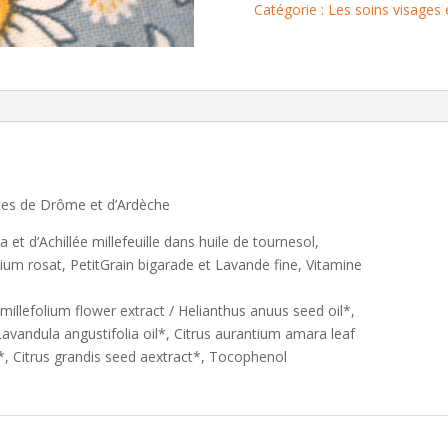
« Douceur
Catégorie :
Les soins visages
Printanière »
ntes de Drôme et d’Ardèche
 et d’Achillée millefeuille dans huile de tournesol,
nium rosat, PetitGrain bigarade et Lavande fine, Vitamine
a millefolium flower extract / Helianthus anuus seed oil*,
 Lavandula angustifolia oil*, Citrus aurantium amara leaf
l*, Citrus grandis seed aextract*, Tocophenol