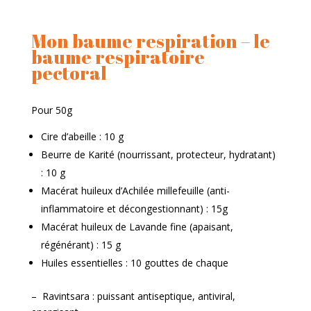
Mon baume respiration – le
baume respiratoire
pectoral
Pour 50g
Cire d’abeille : 10 g
Beurre de Karité
(nourrissant, protecteur, hydratant)
: 10 g
Macérat huileux d’Achilée millefeuille
(anti-
inflammatoire et décongestionnant)
: 15g
Macérat huileux de Lavande fine (
apaisant,
régénérant)
: 15 g
Huiles essentielles : 10 gouttes de chaque
–
Ravintsara
: puissant antiseptique, antiviral,