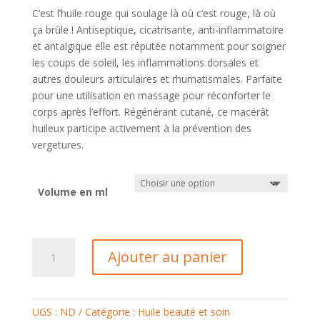
C’est l’huile rouge qui soulage là où c’est rouge, là où
ça brûle ! Antiseptique, cicatrisante, anti-inflammatoire
et antalgique elle est réputée notamment pour soigner
les coups de soleil, les inflammations dorsales et
autres douleurs articulaires et rhumatismales. Parfaite
pour une utilisation en massage pour réconforter le
corps après l’effort. Régénérant cutané, ce macérât
huileux participe activement à la prévention des
vergetures.
Volume en ml
quantité
Ajouter au panier
de
HUILE
COUPE-
FEU
UGS :
ND
Catégorie :
Huile beauté et soin