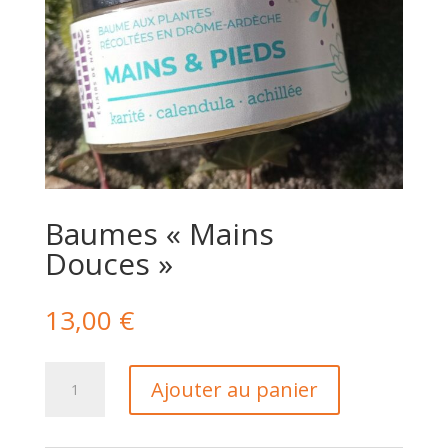
Baumes « Mains
Douces »
13,00
€
quantité
Ajouter au panier
de
Baumes
"Mains