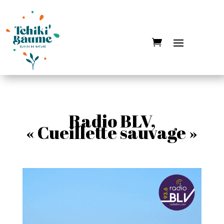
Radio BLV,
« Cueillette sauvage »